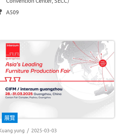
Convention Center, SECC）
A509
展覽
Kuang yung
/
2025-03-03