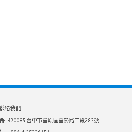
聯絡我們
420085 台中市豐原區豐勢路二段283號
+886-4-25226151