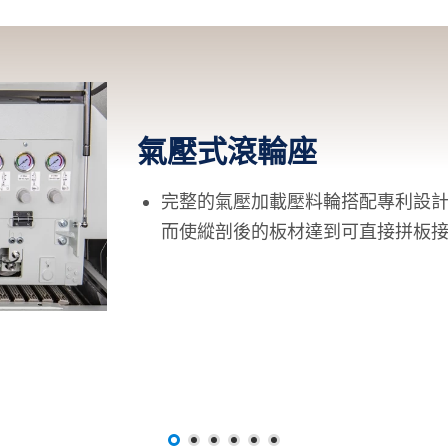
氣壓式滾輪座
完整的氣壓加載壓料輪搭配專利設
而使縱剖後的板材達到可直接拼板