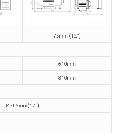
75mm (12")
610mm
810mm
Ø305mm(12")