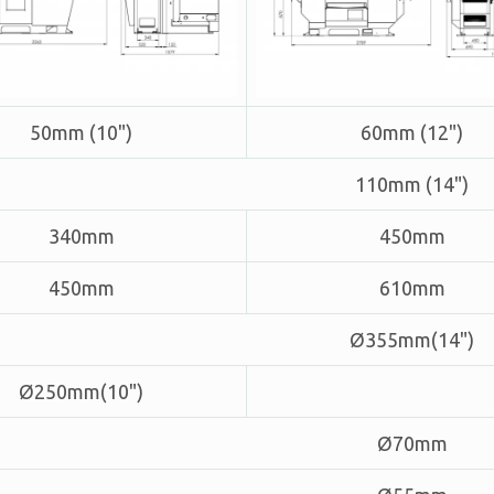
50mm (10")
60mm (12")
110mm (14")
340mm
450mm
450mm
610mm
Ø355mm(14")
Ø250mm(10")
Ø70mm