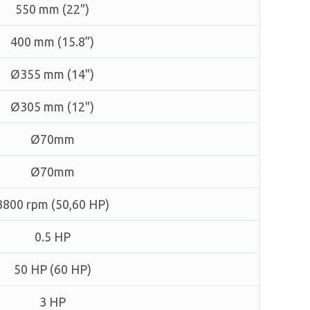
550 mm (22")
400 mm (15.8”)
Ø355 mm (14")
Ø305 mm (12")
Ø70mm
Ø70mm
3800 rpm (50,60 HP)
0.5 HP
50 HP (60 HP)
3 HP