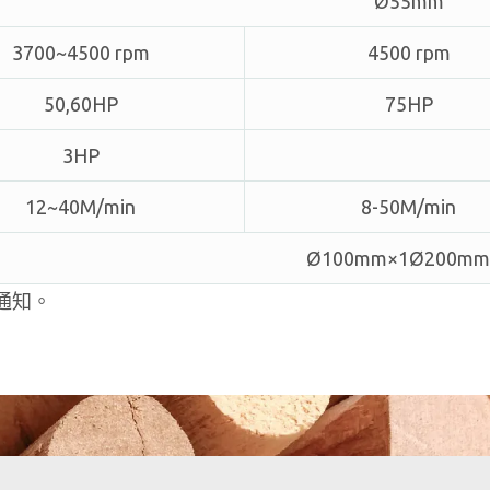
Ø55mm
3700~4500 rpm
4500 rpm
50,60HP
75HP
3HP
12~40M/min
8-50M/min
Ø100mm×1Ø200mm
通知。