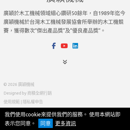
廣穎於木工機械領域細心鑽研50餘年，自1989年迄今
廣穎機械於台灣木工機械發展協會所舉辦的木工機競
賽，獲得數次”傑出產品獎”及”優良產品獎”。
產品
© 2026 廣穎機械
關於我們
Designed by
商積全網行銷
最新消息
使用規範
|
隱私權申告
媒體中心
我們使用cookie來提供我們的服務。 使用本網站即
表示您同意。
同意
更多資訊
ESG